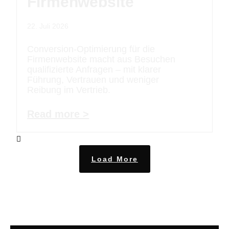
Firmenwebsite
22. Juli 2026
Conversion-Optimierung für die
Firmenwebsite macht aus Besuchen
qualifizierte Anfragen – mit klarer
Führung, Vertrauen und weniger
Reibung im Vertrieb.
Read more >
Load More