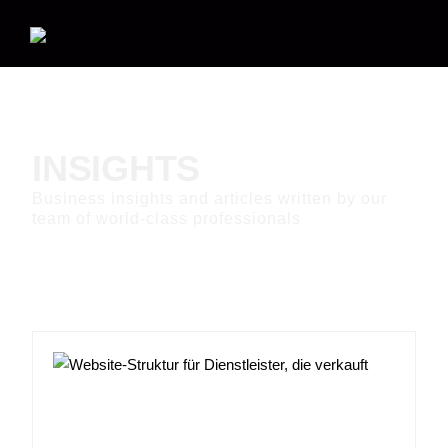
INSIGHTS
Business insights and articles written by our
Grafikdesign
team of world-class professionals
Webdesign
Werbetechnik