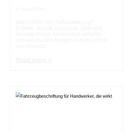
5. August 2026
Wann lohnt sich Außenwerbung?
Erfahre, welche Standorte, Ziele und
Formate lokale Sichtbarkeit schaffen
und wie du dein Budget sinnvoll planst
und einsetzt.
Read more >